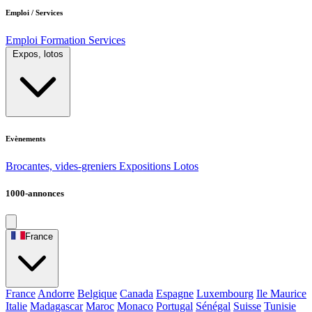
Emploi / Services
Emploi
Formation
Services
Expos, lotos
Evènements
Brocantes, vides-greniers
Expositions
Lotos
1000-annonces
France
France
Andorre
Belgique
Canada
Espagne
Luxembourg
Ile Maurice
Italie
Madagascar
Maroc
Monaco
Portugal
Sénégal
Suisse
Tunisie