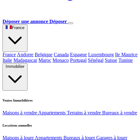
Déposer une annonce
Déposer
France
France
Andorre
Belgique
Canada
Espagne
Luxembourg
Ile Maurice
Italie
Madagascar
Maroc
Monaco
Portugal
Sénégal
Suisse
Tunisie
Immobilier
Ventes Immobilières
Maisons à vendre
Appartements
Terrains à vendre
Bureaux à vendre
Locations annuelles
Maisons à louer
Appartements
Bureaux à louer
Garages à louer