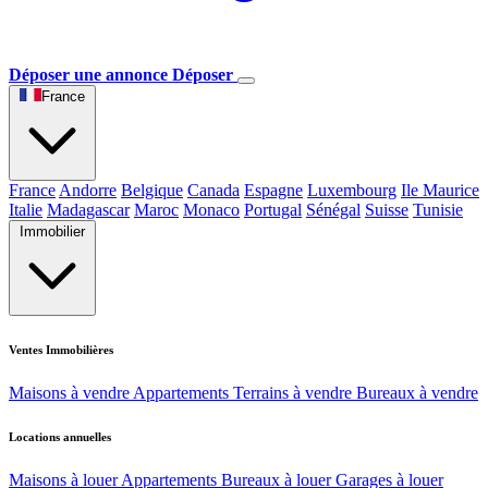
Déposer une annonce
Déposer
France
France
Andorre
Belgique
Canada
Espagne
Luxembourg
Ile Maurice
Italie
Madagascar
Maroc
Monaco
Portugal
Sénégal
Suisse
Tunisie
Immobilier
Ventes Immobilières
Maisons à vendre
Appartements
Terrains à vendre
Bureaux à vendre
Locations annuelles
Maisons à louer
Appartements
Bureaux à louer
Garages à louer