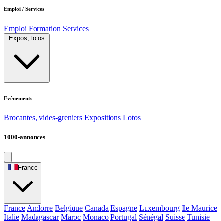
Emploi / Services
Emploi
Formation
Services
Expos, lotos
Evènements
Brocantes, vides-greniers
Expositions
Lotos
1000-annonces
France
France
Andorre
Belgique
Canada
Espagne
Luxembourg
Ile Maurice
Italie
Madagascar
Maroc
Monaco
Portugal
Sénégal
Suisse
Tunisie