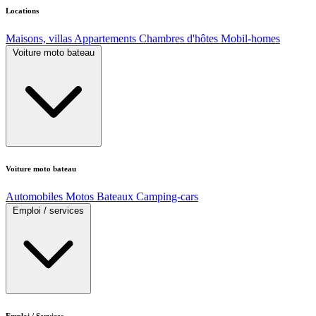
Locations
Maisons, villas
Appartements
Chambres d'hôtes
Mobil-homes
Voiture moto bateau
Voiture moto bateau
Automobiles
Motos
Bateaux
Camping-cars
Emploi / services
Emploi / Services