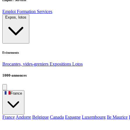
Emploi
Formation
Services
Expos, lotos
Evènements
Brocantes, vides-greniers
Expositions
Lotos
1000-annonces
France
France
Andorre
Belgique
Canada
Espagne
Luxembourg
Ile Maurice