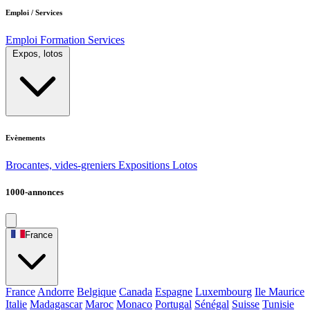
Emploi / Services
Emploi
Formation
Services
Expos, lotos
Evènements
Brocantes, vides-greniers
Expositions
Lotos
1000-annonces
France
France
Andorre
Belgique
Canada
Espagne
Luxembourg
Ile Maurice
Italie
Madagascar
Maroc
Monaco
Portugal
Sénégal
Suisse
Tunisie