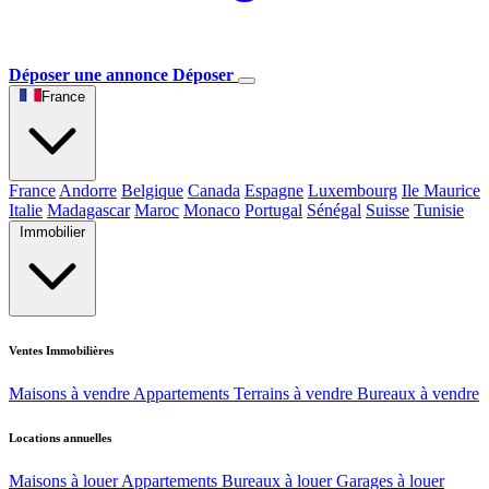
Déposer une annonce
Déposer
France
France
Andorre
Belgique
Canada
Espagne
Luxembourg
Ile Maurice
Italie
Madagascar
Maroc
Monaco
Portugal
Sénégal
Suisse
Tunisie
Immobilier
Ventes Immobilières
Maisons à vendre
Appartements
Terrains à vendre
Bureaux à vendre
Locations annuelles
Maisons à louer
Appartements
Bureaux à louer
Garages à louer