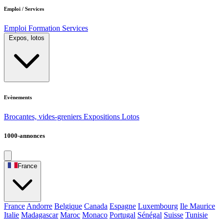
Emploi / Services
Emploi
Formation
Services
Expos, lotos
Evènements
Brocantes, vides-greniers
Expositions
Lotos
1000-annonces
France
France
Andorre
Belgique
Canada
Espagne
Luxembourg
Ile Maurice
Italie
Madagascar
Maroc
Monaco
Portugal
Sénégal
Suisse
Tunisie