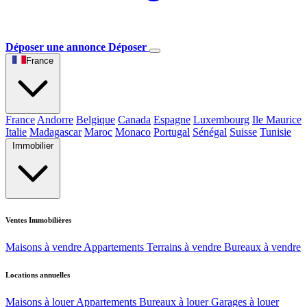
Déposer une annonce
Déposer
France
France
Andorre
Belgique
Canada
Espagne
Luxembourg
Ile Maurice
Italie
Madagascar
Maroc
Monaco
Portugal
Sénégal
Suisse
Tunisie
Immobilier
Ventes Immobilières
Maisons à vendre
Appartements
Terrains à vendre
Bureaux à vendre
Locations annuelles
Maisons à louer
Appartements
Bureaux à louer
Garages à louer