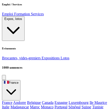
Emploi / Services
Emploi
Formation
Services
Expos, lotos
Evènements
Brocantes, vides-greniers
Expositions
Lotos
1000-annonces
France
France
Andorre
Belgique
Canada
Espagne
Luxembourg
Ile Maurice
Italie
Madagascar
Maroc
Monaco
Portugal
Sénégal
Suisse
Tunisie