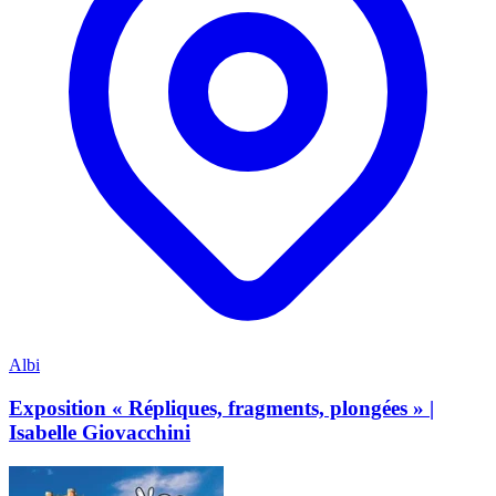
Albi
Exposition « Répliques, fragments, plongées » |
Isabelle Giovacchini