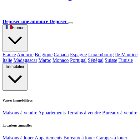
Déposer une annonce
Déposer
France
France
Andorre
Belgique
Canada
Espagne
Luxembourg
Ile Maurice
Italie
Madagascar
Maroc
Monaco
Portugal
Sénégal
Suisse
Tunisie
Immobilier
Ventes Immobilières
Maisons à vendre
Appartements
Terrains à vendre
Bureaux à vendre
Locations annuelles
Maisons à louer
Appartements
Bureaux à louer
Garages à louer