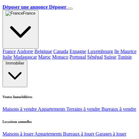
Déposer une annonce
Déposer
France
France
Andorre
Belgique
Canada
Espagne
Luxembourg
Ile Maurice
Italie
Madagascar
Maroc
Monaco
Portugal
Sénégal
Suisse
Tunisie
Immobilier
Ventes Immobilières
Maisons à vendre
Appartements
Terrains à vendre
Bureaux à vendre
Locations annuelles
Maisons à louer
Appartements
Bureaux à louer
Garages à louer