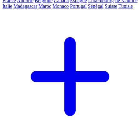
France
Andorre
Belgique
Canada
Espagne
Luxembourg
Ile Maurice
Italie
Madagascar
Maroc
Monaco
Portugal
Sénégal
Suisse
Tunisie