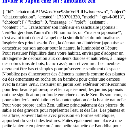
Inviter le Japon chez soi : ambiance zen
{ "id": "chatcmpl-B1W4ossVxe98lmVePLiUwixuervwo", "object":
"chat.completion", "created": 1739701330, "model": "gpt-4-0613",
"choices": [ { "index": 0, "message": { "role": "assistant",
"content": "1. Transformer son intérieur en sanctuaire japonais :
\n\nPlonger dans l'aura d'un Nihon no Ie, ou \"maison japonaise\",
c'est avant tout céder à l'appel de la simplicité et du minimalisme.
Inspirée des principes du Zen, la décoration d'intérieur japonaise se
caractérise par son amour pour la nature, la luminosité et l'épure.
Pour restaurer l'équilibre dans votre habitat, envisagez d'adopter un
stratagème de décoration aux couleurs douces et naturelles, à l'image
des sobres tons de bois, blanc cassé, noir et verdure. Les meubles
devraient être bas et simples pour préserver le sentiment d'espace.
N'oubliez pas d'incorporer des éléments naturels comme des plantes
ou des ornements en roche ou en bambou pour créer une osmose
avec la nature.\n\n2. Instaurer un jardin Zen extérieur :\n\nReconnus
pour leur beauté pittoresque et leur apaisement, les jardins japonais
ont une signification profonde enracinée dans le Zen. Ils sont conçus
pour stimuler la méditation et la contemplation de la beauté naturelle.
Pour votre propre jardin Zen, utilisez principalement des pierres, du
sable et des graviers pour représenter l'eau et des îles. Les plantes et
les arbres, souvent taillés avec précision en formes esthétiques,
apportent du vert et des textures. Faites également une place à une
petite lanterne en pierre ou à une petite statuette de Bouddha pour