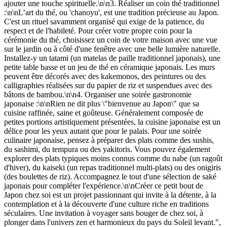
ajouter une touche spirituelle.\n\n3. Réaliser un coin thé traditionnel
:\n\nL’art du thé, ou 'chanoyu', est une tradition précieuse au Japon.
C'est un rituel savamment organisé qui exige de la patience, du
respect et de l'habileté. Pour créer votre propre coin pour la
cérémonie du thé, choisissez un coin de votre maison avec une vue
sur le jardin ou à côté d'une fenêtre avec une belle lumière naturelle.
Installez-y un tatami (un matelas de paille traditionnel japonais), une
petite table basse et un jeu de thé en céramique japonais. Les murs
peuvent être décorés avec des kakemonos, des peintures ou des
calligraphies réalisées sur du papier de riz et suspendues avec des
bâtons de bambou.\n\n4. Organiser une soirée gastronomie
japonaise :\n\nRien ne dit plus \"bienvenue au Japon\" que sa
cuisine raffinée, saine et goûteuse. Généralement composée de
petites portions artistiquement présentées, la cuisine japonaise est un
délice pour les yeux autant que pour le palais. Pour une soirée
culinaire japonaise, pensez à préparer des plats comme des sushis,
du sashimi, du tempura ou des yakitoris. Vous pouvez également
explorer des plats typiques moins connus comme du nabe (un ragoût
d'hiver), du kaiseki (un repas traditionnel multi-plats) ou des onigiris
(des boulettes de riz). Accompagnez le tout d'une sélection de saké
japonais pour compléter l'expérience.\n\nCréer ce petit bout de
Japon chez soi est un projet passionnant qui invite à la détente, à la
contemplation et à la découverte d'une culture riche en traditions
séculaires. Une invitation à voyager sans bouger de chez soi, à
plonger dans l'univers zen et harmonieux du pays du Soleil levant.",