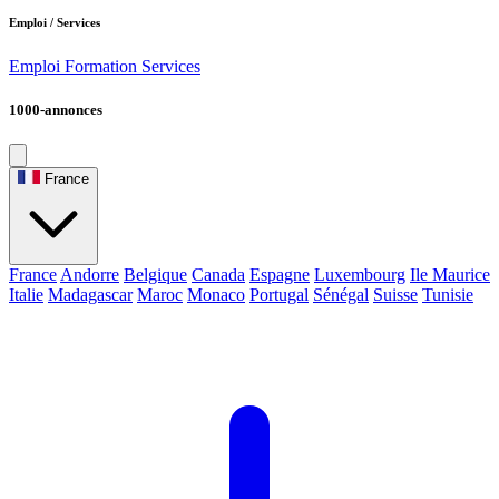
Emploi / Services
Emploi
Formation
Services
1000-annonces
France
France
Andorre
Belgique
Canada
Espagne
Luxembourg
Ile Maurice
Italie
Madagascar
Maroc
Monaco
Portugal
Sénégal
Suisse
Tunisie