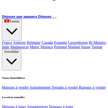
Déposer une annonce
Déposer
Tunisie
France
Andorre
Belgique
Canada
Espagne
Luxembourg
Ile Maurice
Italie
Madagascar
Maroc
Monaco
Portugal
Sénégal
Suisse
Tunisie
Immobilier
Ventes Immobilières
Maisons à vendre
Appartements
Terrains à vendre
Bureaux à vendre
Locations annuelles
Maisons à louer
Appartements
Bureaux à louer