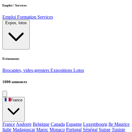
Emploi / Services
Emploi
Formation
Services
Expos, lotos
Evènements
Brocantes, vides-greniers
Expositions
Lotos
1000-annonces
France
France
Andorre
Belgique
Canada
Espagne
Luxembourg
Ile Maurice
Italie
Madagascar
Maroc
Monaco
Portugal
Sénégal
Suisse
Tunisie