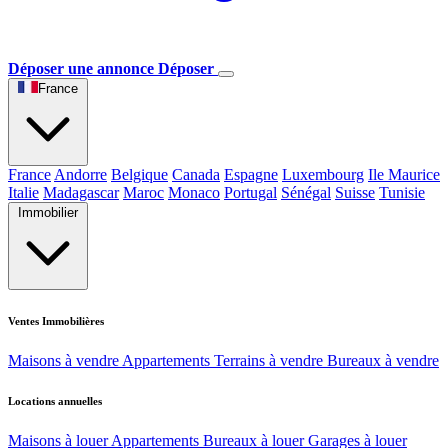
Déposer une annonce
Déposer
France
France
Andorre
Belgique
Canada
Espagne
Luxembourg
Ile Maurice
Italie
Madagascar
Maroc
Monaco
Portugal
Sénégal
Suisse
Tunisie
Immobilier
Ventes Immobilières
Maisons à vendre
Appartements
Terrains à vendre
Bureaux à vendre
Locations annuelles
Maisons à louer
Appartements
Bureaux à louer
Garages à louer