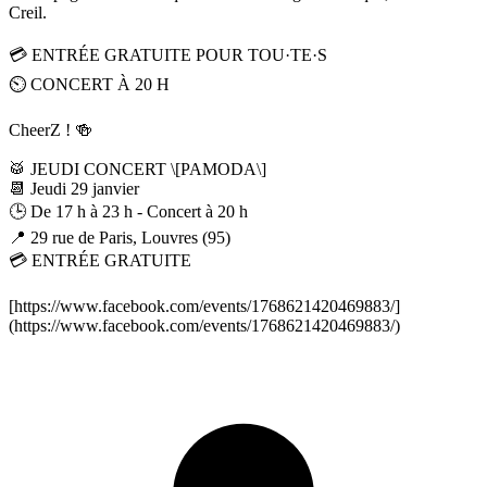
Creil.
💳 ENTRÉE GRATUITE POUR TOU·TE·S
⏲️ CONCERT À 20 H
CheerZ ! 🍻
🥁 JEUDI CONCERT \[PAMODA\]
📆 Jeudi 29 janvier
🕒 De 17 h à 23 h - Concert à 20 h
📍 29 rue de Paris, Louvres (95)
💳 ENTRÉE GRATUITE
[https://www.facebook.com/events/1768621420469883/]
(https://www.facebook.com/events/1768621420469883/)