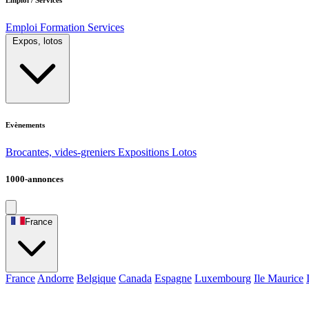
Emploi
Formation
Services
Expos, lotos
Evènements
Brocantes, vides-greniers
Expositions
Lotos
1000-annonces
France
France
Andorre
Belgique
Canada
Espagne
Luxembourg
Ile Maurice