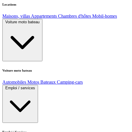
Locations
Maisons, villas
Appartements
Chambres d'hôtes
Mobil-homes
Voiture moto bateau
Voiture moto bateau
Automobiles
Motos
Bateaux
Camping-cars
Emploi / services
Emploi / Services