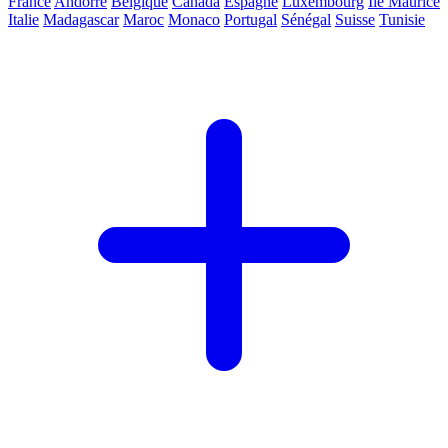
France
Andorre
Belgique
Canada
Espagne
Luxembourg
Ile Maurice
Italie
Madagascar
Maroc
Monaco
Portugal
Sénégal
Suisse
Tunisie