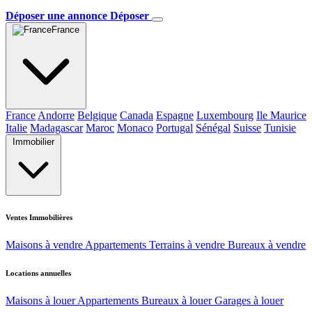
Déposer une annonce
Déposer
France
France
Andorre
Belgique
Canada
Espagne
Luxembourg
Ile Maurice
Italie
Madagascar
Maroc
Monaco
Portugal
Sénégal
Suisse
Tunisie
Immobilier
Ventes Immobilières
Maisons à vendre
Appartements
Terrains à vendre
Bureaux à vendre
Locations annuelles
Maisons à louer
Appartements
Bureaux à louer
Garages à louer