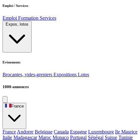
Emploi / Services
Emploi
Formation
Services
Expos, lotos
Evènements
Brocantes, vides-greniers
Expositions
Lotos
1000-annonces
France
France
Andorre
Belgique
Canada
Espagne
Luxembourg
Ile Maurice
Italie
Madagascar
Maroc
Monaco
Portugal
Sénégal
Suisse
Tunisie