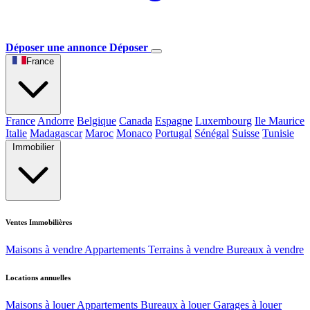
Déposer une annonce
Déposer
France
France
Andorre
Belgique
Canada
Espagne
Luxembourg
Ile Maurice
Italie
Madagascar
Maroc
Monaco
Portugal
Sénégal
Suisse
Tunisie
Immobilier
Ventes Immobilières
Maisons à vendre
Appartements
Terrains à vendre
Bureaux à vendre
Locations annuelles
Maisons à louer
Appartements
Bureaux à louer
Garages à louer