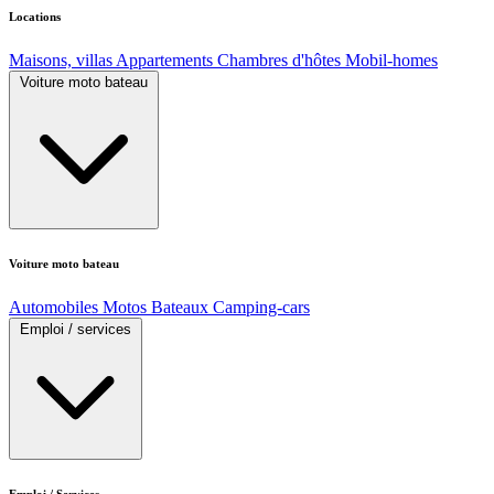
Locations
Maisons, villas
Appartements
Chambres d'hôtes
Mobil-homes
Voiture moto bateau
Voiture moto bateau
Automobiles
Motos
Bateaux
Camping-cars
Emploi / services
Emploi / Services