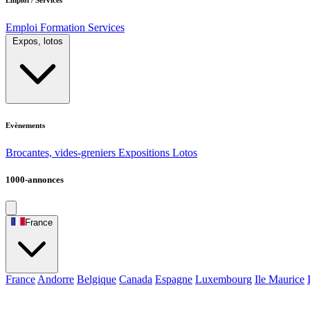
Emploi
Formation
Services
Expos, lotos
Evènements
Brocantes, vides-greniers
Expositions
Lotos
1000-annonces
France
France
Andorre
Belgique
Canada
Espagne
Luxembourg
Ile Maurice