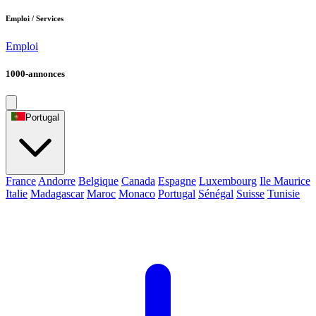
Emploi / Services
Emploi
1000-annonces
Portugal
France
Andorre
Belgique
Canada
Espagne
Luxembourg
Ile Maurice
Italie
Madagascar
Maroc
Monaco
Portugal
Sénégal
Suisse
Tunisie