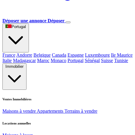
Déposer une annonce
Déposer
Portugal
France
Andorre
Belgique
Canada
Espagne
Luxembourg
Ile Maurice
Italie
Madagascar
Maroc
Monaco
Portugal
Sénégal
Suisse
Tunisie
Immobilier
Ventes Immobilières
Maisons à vendre
Appartements
Terrains à vendre
Locations annuelles