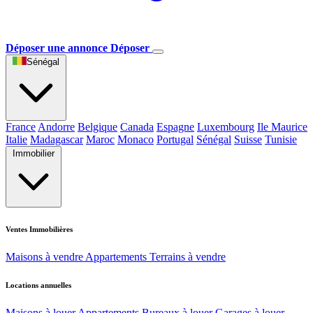
Déposer une annonce
Déposer
Sénégal
France
Andorre
Belgique
Canada
Espagne
Luxembourg
Ile Maurice
Italie
Madagascar
Maroc
Monaco
Portugal
Sénégal
Suisse
Tunisie
Immobilier
Ventes Immobilières
Maisons à vendre
Appartements
Terrains à vendre
Locations annuelles
Maisons à louer
Appartements
Bureaux à louer
Garages à louer