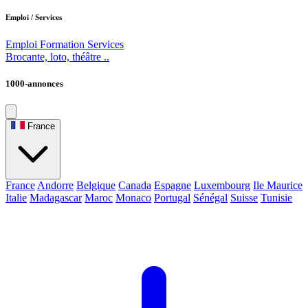
Emploi / Services
Emploi
Formation
Services
Brocante, loto, théâtre ..
1000-annonces
France
France
Andorre
Belgique
Canada
Espagne
Luxembourg
Ile Maurice
Italie
Madagascar
Maroc
Monaco
Portugal
Sénégal
Suisse
Tunisie