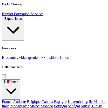
Emploi / Services
Emploi
Formation
Services
Expos, lotos
Evènements
Brocantes, vides-greniers
Expositions
Lotos
1000-annonces
France
France
Andorre
Belgique
Canada
Espagne
Luxembourg
Ile Maurice
Italie
Madagascar
Maroc
Monaco
Portugal
Sénégal
Suisse
Tunisie