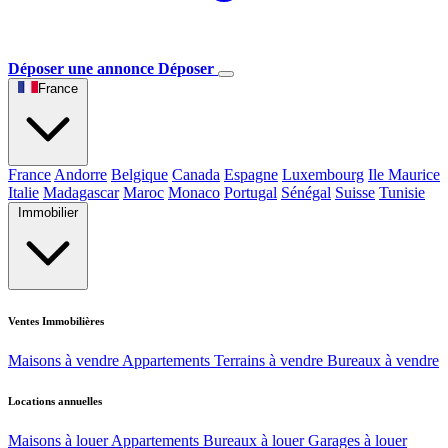
Déposer une annonce
Déposer
France
France
Andorre
Belgique
Canada
Espagne
Luxembourg
Ile Maurice
Italie
Madagascar
Maroc
Monaco
Portugal
Sénégal
Suisse
Tunisie
Immobilier
Ventes Immobilières
Maisons à vendre
Appartements
Terrains à vendre
Bureaux à vendre
Locations annuelles
Maisons à louer
Appartements
Bureaux à louer
Garages à louer