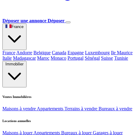
Déposer une annonce
Déposer
France
France
Andorre
Belgique
Canada
Espagne
Luxembourg
Ile Maurice
Italie
Madagascar
Maroc
Monaco
Portugal
Sénégal
Suisse
Tunisie
Immobilier
Ventes Immobilières
Maisons à vendre
Appartements
Terrains à vendre
Bureaux à vendre
Locations annuelles
Maisons à louer
Appartements
Bureaux à louer
Garages à louer