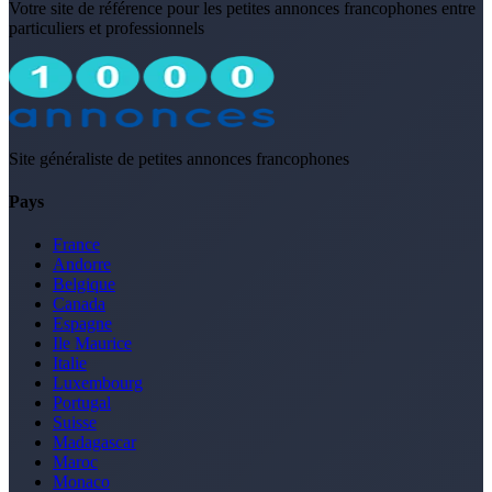
Votre site de référence pour les petites annonces francophones entre
particuliers et professionnels
Site généraliste de petites annonces francophones
Pays
France
Andorre
Belgique
Canada
Espagne
Ile Maurice
Italie
Luxembourg
Portugal
Suisse
Madagascar
Maroc
Monaco