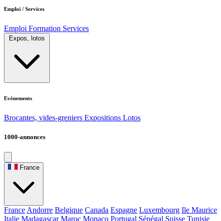
Emploi / Services
Emploi
Formation
Services
Expos, lotos
Evènements
Brocantes, vides-greniers
Expositions
Lotos
1000-annonces
France
France
Andorre
Belgique
Canada
Espagne
Luxembourg
Ile Maurice
Italie
Madagascar
Maroc
Monaco
Portugal
Sénégal
Suisse
Tunisie