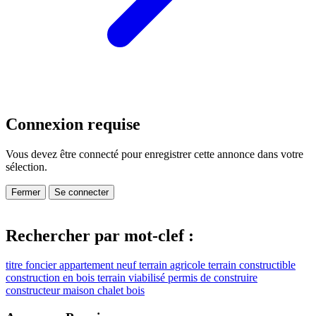
Connexion requise
Vous devez être connecté pour enregistrer cette annonce dans votre
sélection.
Fermer
Se connecter
Rechercher par mot-clef :
titre foncier
appartement neuf
terrain agricole
terrain constructible
construction en bois
terrain viabilisé
permis de construire
constructeur maison
chalet bois