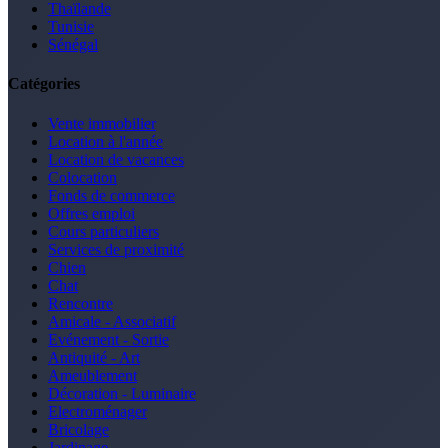
Thaïlande
Tunisie
Sénégal
Catégories
Vente immobilier
Location à l'année
Location de vacances
Colocation
Fonds de commerce
Offres emploi
Cours particuliers
Services de proximité
Chien
Chat
Rencontre
Amicale - Associatif
Evénement - Sortie
Antiquité - Art
Ameublement
Décoration - Luminaire
Electroménager
Bricolage
Jardinage