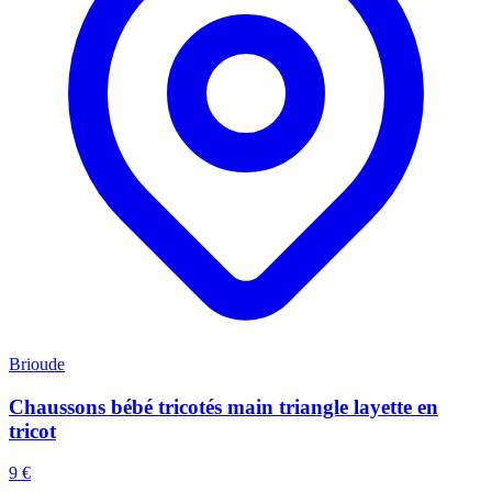
Brioude
Chaussons bébé tricotés main triangle layette en
tricot
9 €