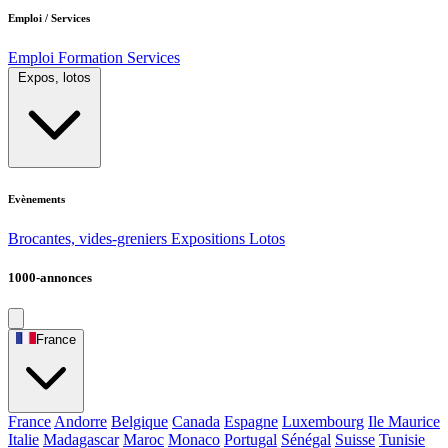
Emploi / Services
Emploi
Formation
Services
Expos, lotos
Evènements
Brocantes, vides-greniers
Expositions
Lotos
1000-annonces
France
France
Andorre
Belgique
Canada
Espagne
Luxembourg
Ile Maurice
Italie
Madagascar
Maroc
Monaco
Portugal
Sénégal
Suisse
Tunisie