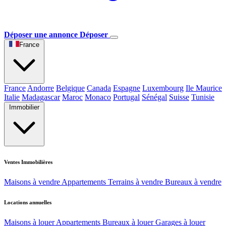
Déposer une annonce
Déposer
France
France
Andorre
Belgique
Canada
Espagne
Luxembourg
Ile Maurice
Italie
Madagascar
Maroc
Monaco
Portugal
Sénégal
Suisse
Tunisie
Immobilier
Ventes Immobilières
Maisons à vendre
Appartements
Terrains à vendre
Bureaux à vendre
Locations annuelles
Maisons à louer
Appartements
Bureaux à louer
Garages à louer