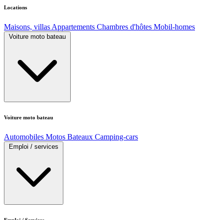
Locations
Maisons, villas
Appartements
Chambres d'hôtes
Mobil-homes
Voiture moto bateau
Voiture moto bateau
Automobiles
Motos
Bateaux
Camping-cars
Emploi / services
Emploi / Services