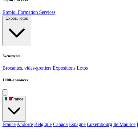
Emploi
Formation
Services
Expos, lotos
Evènements
Brocantes, vides-greniers
Expositions
Lotos
1000-annonces
France
France
Andorre
Belgique
Canada
Espagne
Luxembourg
Ile Maurice