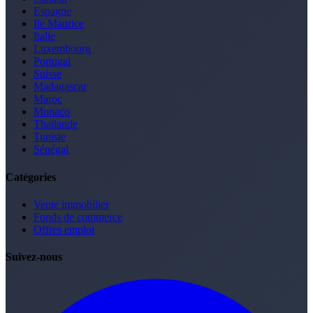
Espagne
Ile Maurice
Italie
Luxembourg
Portugal
Suisse
Madagascar
Maroc
Monaco
Thaïlande
Tunisie
Sénégal
Catégories
Vente immobilier
Fonds de commerce
Offres emploi
Suivez-nous