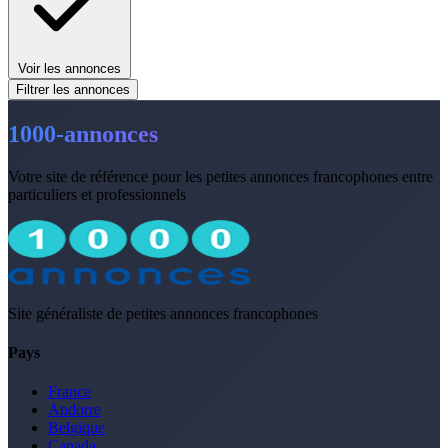
Voir les annonces
Filtrer les annonces
1000-annonces
Votre site de référence pour les petites annonces francophones entre
particuliers et professionnels
Site généraliste de petites annonces francophones
Pays
France
Andorre
Belgique
Canada