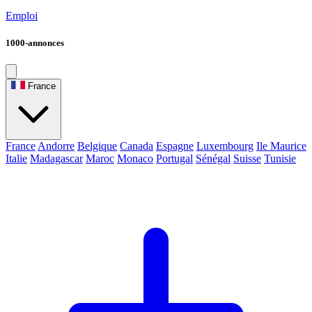
Emploi
1000-annonces
France
France
Andorre
Belgique
Canada
Espagne
Luxembourg
Ile Maurice
Italie
Madagascar
Maroc
Monaco
Portugal
Sénégal
Suisse
Tunisie