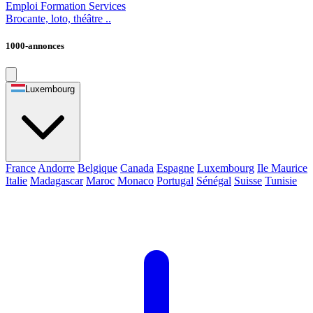
Emploi
Formation
Services
Brocante, loto, théâtre ..
1000-annonces
Luxembourg
France
Andorre
Belgique
Canada
Espagne
Luxembourg
Ile Maurice
Italie
Madagascar
Maroc
Monaco
Portugal
Sénégal
Suisse
Tunisie