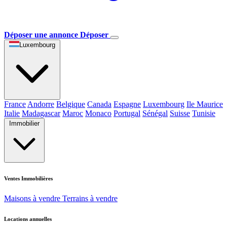
Déposer une annonce
Déposer
Luxembourg
France
Andorre
Belgique
Canada
Espagne
Luxembourg
Ile Maurice
Italie
Madagascar
Maroc
Monaco
Portugal
Sénégal
Suisse
Tunisie
Immobilier
Ventes Immobilières
Maisons à vendre
Terrains à vendre
Locations annuelles