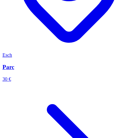
Esch
Parc
30 €