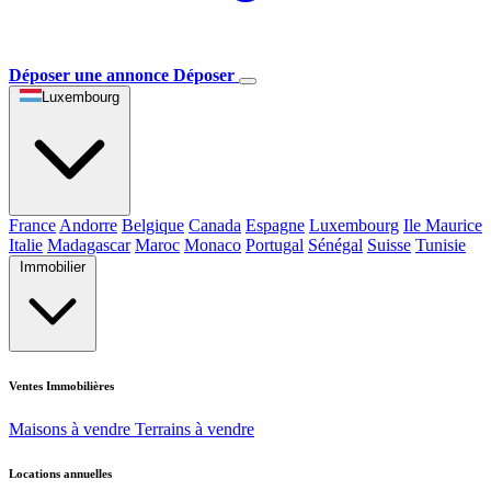
Déposer une annonce
Déposer
Luxembourg
France
Andorre
Belgique
Canada
Espagne
Luxembourg
Ile Maurice
Italie
Madagascar
Maroc
Monaco
Portugal
Sénégal
Suisse
Tunisie
Immobilier
Ventes Immobilières
Maisons à vendre
Terrains à vendre
Locations annuelles