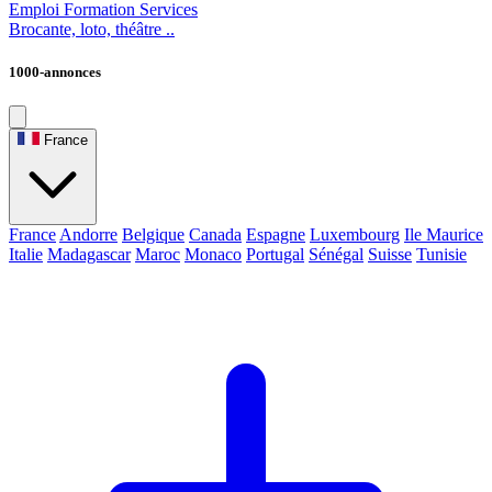
Emploi
Formation
Services
Brocante, loto, théâtre ..
1000-annonces
France
France
Andorre
Belgique
Canada
Espagne
Luxembourg
Ile Maurice
Italie
Madagascar
Maroc
Monaco
Portugal
Sénégal
Suisse
Tunisie