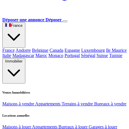
Déposer une annonce
Déposer
France
France
Andorre
Belgique
Canada
Espagne
Luxembourg
Ile Maurice
Italie
Madagascar
Maroc
Monaco
Portugal
Sénégal
Suisse
Tunisie
Immobilier
Ventes Immobilières
Maisons à vendre
Appartements
Terrains à vendre
Bureaux à vendre
Locations annuelles
Maisons à louer
Appartements
Bureaux à louer
Garages à louer