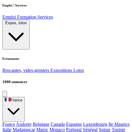
Emploi / Services
Emploi
Formation
Services
Expos, lotos
Evènements
Brocantes, vides-greniers
Expositions
Lotos
1000-annonces
France
France
Andorre
Belgique
Canada
Espagne
Luxembourg
Ile Maurice
Italie
Madagascar
Maroc
Monaco
Portugal
Sénégal
Suisse
Tunisie