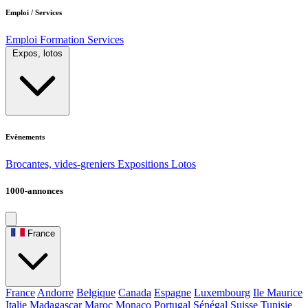
Emploi / Services
Emploi
Formation
Services
Expos, lotos
Evènements
Brocantes, vides-greniers
Expositions
Lotos
1000-annonces
France
France
Andorre
Belgique
Canada
Espagne
Luxembourg
Ile Maurice
Italie
Madagascar
Maroc
Monaco
Portugal
Sénégal
Suisse
Tunisie