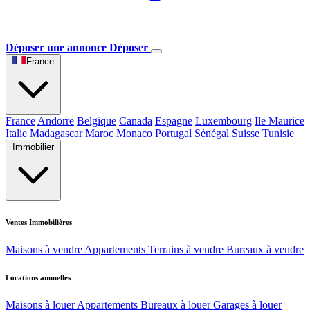
Déposer une annonce
Déposer
France
France
Andorre
Belgique
Canada
Espagne
Luxembourg
Ile Maurice
Italie
Madagascar
Maroc
Monaco
Portugal
Sénégal
Suisse
Tunisie
Immobilier
Ventes Immobilières
Maisons à vendre
Appartements
Terrains à vendre
Bureaux à vendre
Locations annuelles
Maisons à louer
Appartements
Bureaux à louer
Garages à louer