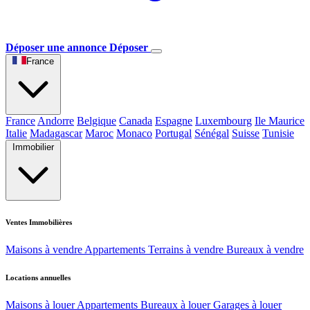
Déposer une annonce
Déposer
France
France
Andorre
Belgique
Canada
Espagne
Luxembourg
Ile Maurice
Italie
Madagascar
Maroc
Monaco
Portugal
Sénégal
Suisse
Tunisie
Immobilier
Ventes Immobilières
Maisons à vendre
Appartements
Terrains à vendre
Bureaux à vendre
Locations annuelles
Maisons à louer
Appartements
Bureaux à louer
Garages à louer