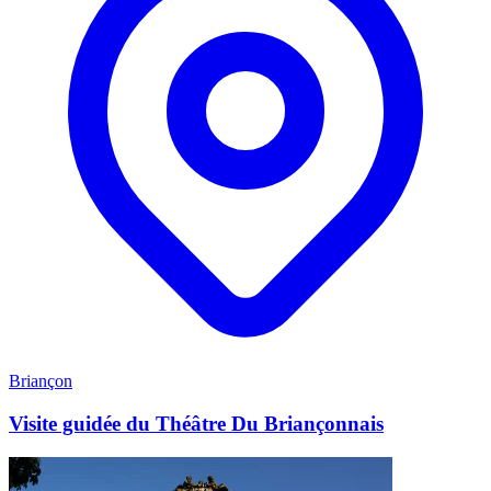
Briançon
Visite guidée du Théâtre Du Briançonnais