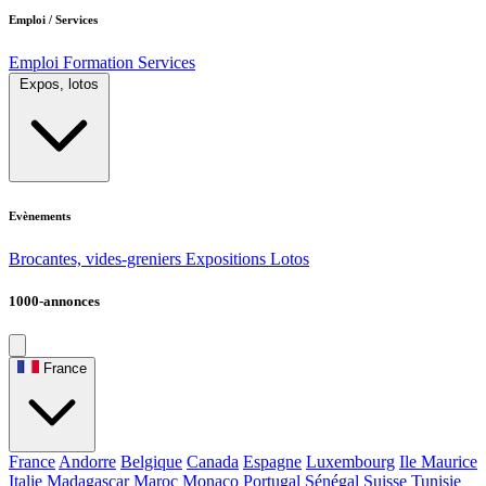
Emploi / Services
Emploi
Formation
Services
Expos, lotos
Evènements
Brocantes, vides-greniers
Expositions
Lotos
1000-annonces
France
France
Andorre
Belgique
Canada
Espagne
Luxembourg
Ile Maurice
Italie
Madagascar
Maroc
Monaco
Portugal
Sénégal
Suisse
Tunisie