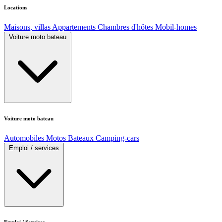
Locations
Maisons, villas
Appartements
Chambres d'hôtes
Mobil-homes
Voiture moto bateau
Voiture moto bateau
Automobiles
Motos
Bateaux
Camping-cars
Emploi / services
Emploi / Services