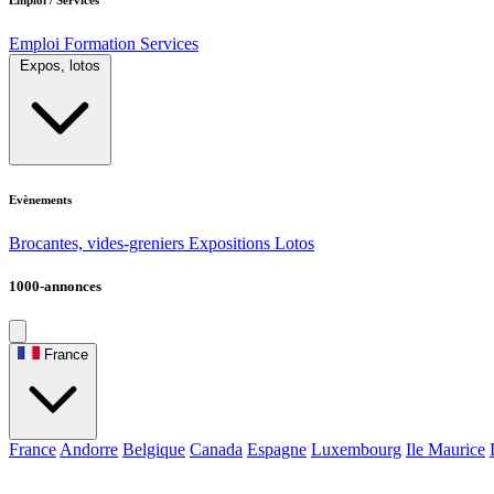
Emploi
Formation
Services
Expos, lotos
Evènements
Brocantes, vides-greniers
Expositions
Lotos
1000-annonces
France
France
Andorre
Belgique
Canada
Espagne
Luxembourg
Ile Maurice