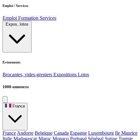
Emploi / Services
Emploi
Formation
Services
Expos, lotos
Evènements
Brocantes, vides-greniers
Expositions
Lotos
1000-annonces
France
France
Andorre
Belgique
Canada
Espagne
Luxembourg
Ile Maurice
Italie
Madagascar
Maroc
Monaco
Portugal
Sénégal
Suisse
Tunisie