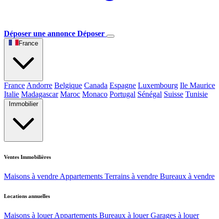
Déposer une annonce
Déposer
France
France
Andorre
Belgique
Canada
Espagne
Luxembourg
Ile Maurice
Italie
Madagascar
Maroc
Monaco
Portugal
Sénégal
Suisse
Tunisie
Immobilier
Ventes Immobilières
Maisons à vendre
Appartements
Terrains à vendre
Bureaux à vendre
Locations annuelles
Maisons à louer
Appartements
Bureaux à louer
Garages à louer