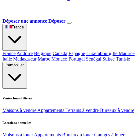
Déposer une annonce
Déposer
France
France
Andorre
Belgique
Canada
Espagne
Luxembourg
Ile Maurice
Italie
Madagascar
Maroc
Monaco
Portugal
Sénégal
Suisse
Tunisie
Immobilier
Ventes Immobilières
Maisons à vendre
Appartements
Terrains à vendre
Bureaux à vendre
Locations annuelles
Maisons à louer
Appartements
Bureaux à louer
Garages à louer