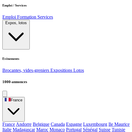
Emploi / Services
Emploi
Formation
Services
Expos, lotos
Evènements
Brocantes, vides-greniers
Expositions
Lotos
1000-annonces
France
France
Andorre
Belgique
Canada
Espagne
Luxembourg
Ile Maurice
Italie
Madagascar
Maroc
Monaco
Portugal
Sénégal
Suisse
Tunisie