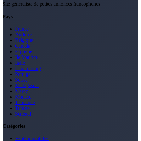
Site généraliste de petites annonces francophones
Pays
France
Andorre
Belgique
Canada
Espagne
Ile Maurice
Italie
Luxembourg
Portugal
Suisse
Madagascar
Maroc
Monaco
Thaïlande
Tunisie
Sénégal
Catégories
Vente immobilier