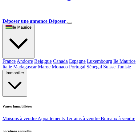
Déposer une annonce
Déposer
Ile Maurice
France
Andorre
Belgique
Canada
Espagne
Luxembourg
Ile Maurice
Italie
Madagascar
Maroc
Monaco
Portugal
Sénégal
Suisse
Tunisie
Immobilier
Ventes Immobilières
Maisons à vendre
Appartements
Terrains à vendre
Bureaux à vendre
Locations annuelles