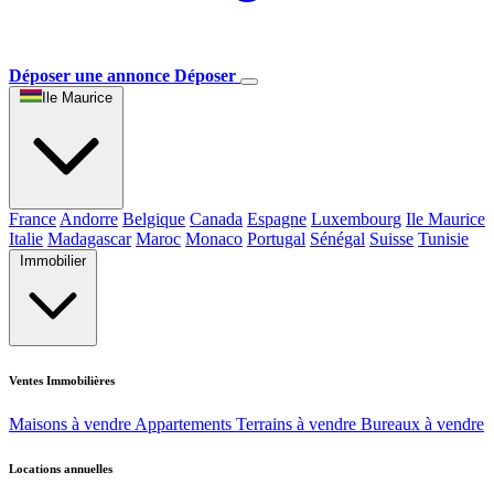
Déposer une annonce
Déposer
Ile Maurice
France
Andorre
Belgique
Canada
Espagne
Luxembourg
Ile Maurice
Italie
Madagascar
Maroc
Monaco
Portugal
Sénégal
Suisse
Tunisie
Immobilier
Ventes Immobilières
Maisons à vendre
Appartements
Terrains à vendre
Bureaux à vendre
Locations annuelles