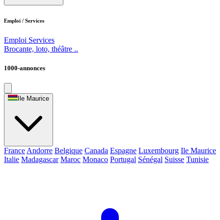
Emploi / Services
Emploi
Services
Brocante, loto, théâtre ..
1000-annonces
Ile Maurice
France
Andorre
Belgique
Canada
Espagne
Luxembourg
Ile Maurice
Italie
Madagascar
Maroc
Monaco
Portugal
Sénégal
Suisse
Tunisie