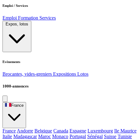
Emploi / Services
Emploi
Formation
Services
Expos, lotos
Evènements
Brocantes, vides-greniers
Expositions
Lotos
1000-annonces
France
France
Andorre
Belgique
Canada
Espagne
Luxembourg
Ile Maurice
Italie
Madagascar
Maroc
Monaco
Portugal
Sénégal
Suisse
Tunisie