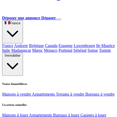
Déposer une annonce
Déposer
France
France
Andorre
Belgique
Canada
Espagne
Luxembourg
Ile Maurice
Italie
Madagascar
Maroc
Monaco
Portugal
Sénégal
Suisse
Tunisie
Immobilier
Ventes Immobilières
Maisons à vendre
Appartements
Terrains à vendre
Bureaux à vendre
Locations annuelles
Maisons à louer
Appartements
Bureaux à louer
Garages à louer