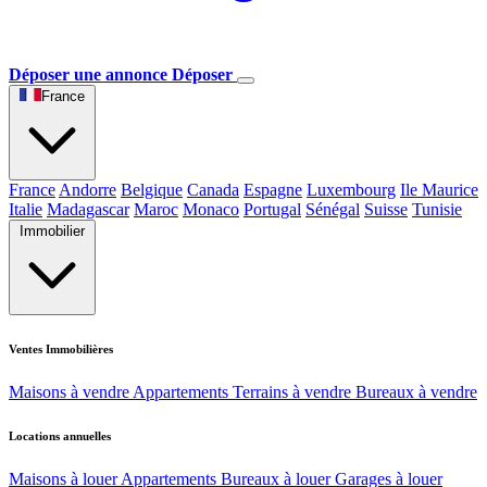
Déposer une annonce
Déposer
France
France
Andorre
Belgique
Canada
Espagne
Luxembourg
Ile Maurice
Italie
Madagascar
Maroc
Monaco
Portugal
Sénégal
Suisse
Tunisie
Immobilier
Ventes Immobilières
Maisons à vendre
Appartements
Terrains à vendre
Bureaux à vendre
Locations annuelles
Maisons à louer
Appartements
Bureaux à louer
Garages à louer