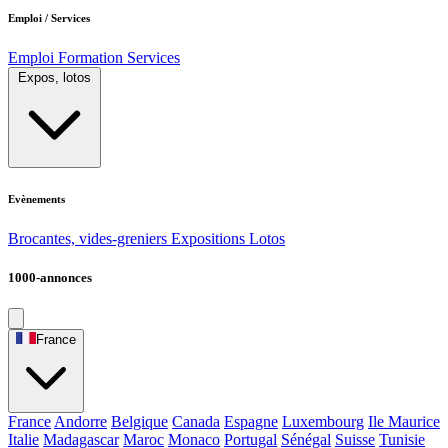
Emploi / Services
Emploi
Formation
Services
Expos, lotos
Evènements
Brocantes, vides-greniers
Expositions
Lotos
1000-annonces
France
France
Andorre
Belgique
Canada
Espagne
Luxembourg
Ile Maurice
Italie
Madagascar
Maroc
Monaco
Portugal
Sénégal
Suisse
Tunisie