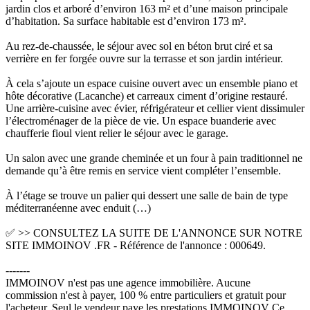
jardin clos et arboré d’environ 163 m² et d’une maison principale
d’habitation. Sa surface habitable est d’environ 173 m².
Au rez-de-chaussée, le séjour avec sol en béton brut ciré et sa
verrière en fer forgée ouvre sur la terrasse et son jardin intérieur.
À cela s’ajoute un espace cuisine ouvert avec un ensemble piano et
hôte décorative (Lacanche) et carreaux ciment d’origine restauré.
Une arrière-cuisine avec évier, réfrigérateur et cellier vient dissimuler
l’électroménager de la pièce de vie. Un espace buanderie avec
chaufferie fioul vient relier le séjour avec le garage.
Un salon avec une grande cheminée et un four à pain traditionnel ne
demande qu’à être remis en service vient compléter l’ensemble.
À l’étage se trouve un palier qui dessert une salle de bain de type
méditerranéenne avec enduit (…)
✅ >> CONSULTEZ LA SUITE DE L'ANNONCE SUR NOTRE
SITE IMMOINOV .FR - Référence de l'annonce : 000649.
-------
IMMOINOV n'est pas une agence immobilière. Aucune
commission n'est à payer, 100 % entre particuliers et gratuit pour
l'acheteur. Seul le vendeur paye les prestations IMMOINOV Ce