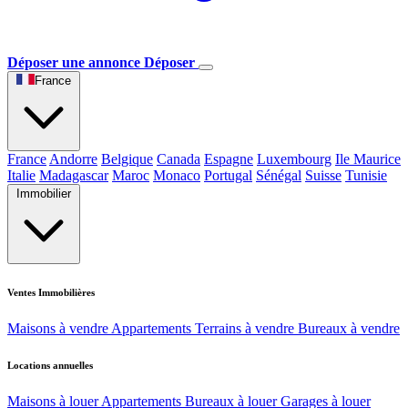
Déposer une annonce
Déposer
France
France
Andorre
Belgique
Canada
Espagne
Luxembourg
Ile Maurice
Italie
Madagascar
Maroc
Monaco
Portugal
Sénégal
Suisse
Tunisie
Immobilier
Ventes Immobilières
Maisons à vendre
Appartements
Terrains à vendre
Bureaux à vendre
Locations annuelles
Maisons à louer
Appartements
Bureaux à louer
Garages à louer