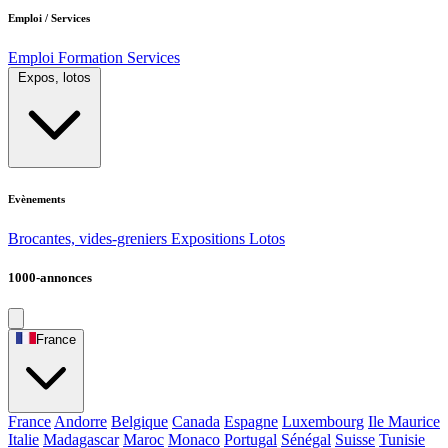
Emploi / Services
Emploi
Formation
Services
Expos, lotos
Evènements
Brocantes, vides-greniers
Expositions
Lotos
1000-annonces
France
France
Andorre
Belgique
Canada
Espagne
Luxembourg
Ile Maurice
Italie
Madagascar
Maroc
Monaco
Portugal
Sénégal
Suisse
Tunisie