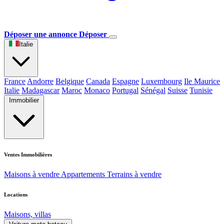
Déposer une annonce
Déposer
Italie
France
Andorre
Belgique
Canada
Espagne
Luxembourg
Ile Maurice
Italie
Madagascar
Maroc
Monaco
Portugal
Sénégal
Suisse
Tunisie
Immobilier
Ventes Immobilières
Maisons à vendre
Appartements
Terrains à vendre
Locations
Maisons, villas