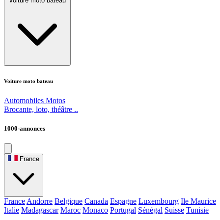
Voiture moto bateau
Voiture moto bateau
Automobiles
Motos
Brocante, loto, théâtre ..
1000-annonces
France
France
Andorre
Belgique
Canada
Espagne
Luxembourg
Ile Maurice
Italie
Madagascar
Maroc
Monaco
Portugal
Sénégal
Suisse
Tunisie