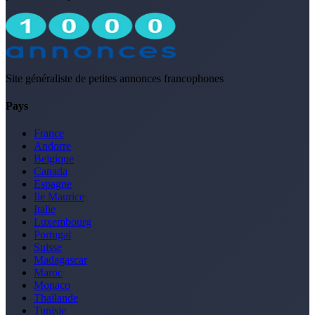
Site généraliste de petites annonces francophones
Pays
France
Andorre
Belgique
Canada
Espagne
Ile Maurice
Italie
Luxembourg
Portugal
Suisse
Madagascar
Maroc
Monaco
Thaïlande
Tunisie