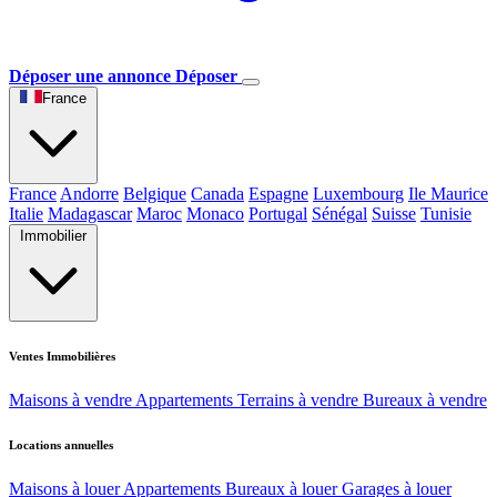
Déposer une annonce
Déposer
France
France
Andorre
Belgique
Canada
Espagne
Luxembourg
Ile Maurice
Italie
Madagascar
Maroc
Monaco
Portugal
Sénégal
Suisse
Tunisie
Immobilier
Ventes Immobilières
Maisons à vendre
Appartements
Terrains à vendre
Bureaux à vendre
Locations annuelles
Maisons à louer
Appartements
Bureaux à louer
Garages à louer