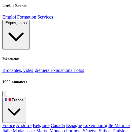
Emploi / Services
Emploi
Formation
Services
Expos, lotos
Evènements
Brocantes, vides-greniers
Expositions
Lotos
1000-annonces
France
France
Andorre
Belgique
Canada
Espagne
Luxembourg
Ile Maurice
Italie
Madagascar
Maroc
Monaco
Portugal
Sénégal
Suisse
Tunisie