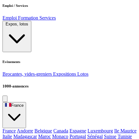
Emploi / Services
Emploi
Formation
Services
Expos, lotos
Evènements
Brocantes, vides-greniers
Expositions
Lotos
1000-annonces
France
France
Andorre
Belgique
Canada
Espagne
Luxembourg
Ile Maurice
Italie
Madagascar
Maroc
Monaco
Portugal
Sénégal
Suisse
Tunisie