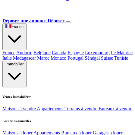
Déposer une annonce
Déposer
France
France
Andorre
Belgique
Canada
Espagne
Luxembourg
Ile Maurice
Italie
Madagascar
Maroc
Monaco
Portugal
Sénégal
Suisse
Tunisie
Immobilier
Ventes Immobilières
Maisons à vendre
Appartements
Terrains à vendre
Bureaux à vendre
Locations annuelles
Maisons à louer
Appartements
Bureaux à louer
Garages à louer