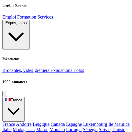
Emploi / Services
Emploi
Formation
Services
Expos, lotos
Evènements
Brocantes, vides-greniers
Expositions
Lotos
1000-annonces
France
France
Andorre
Belgique
Canada
Espagne
Luxembourg
Ile Maurice
Italie
Madagascar
Maroc
Monaco
Portugal
Sénégal
Suisse
Tunisie