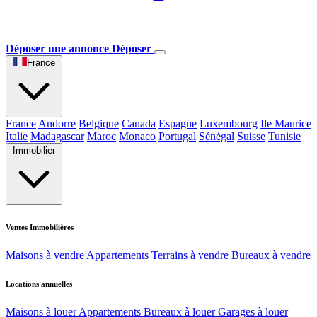
Déposer une annonce
Déposer
France
France
Andorre
Belgique
Canada
Espagne
Luxembourg
Ile Maurice
Italie
Madagascar
Maroc
Monaco
Portugal
Sénégal
Suisse
Tunisie
Immobilier
Ventes Immobilières
Maisons à vendre
Appartements
Terrains à vendre
Bureaux à vendre
Locations annuelles
Maisons à louer
Appartements
Bureaux à louer
Garages à louer