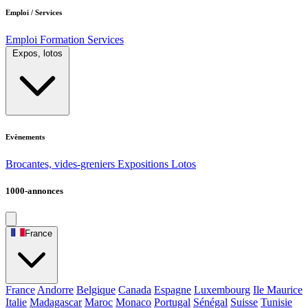
Emploi / Services
Emploi
Formation
Services
Expos, lotos
Evènements
Brocantes, vides-greniers
Expositions
Lotos
1000-annonces
France
France
Andorre
Belgique
Canada
Espagne
Luxembourg
Ile Maurice
Italie
Madagascar
Maroc
Monaco
Portugal
Sénégal
Suisse
Tunisie