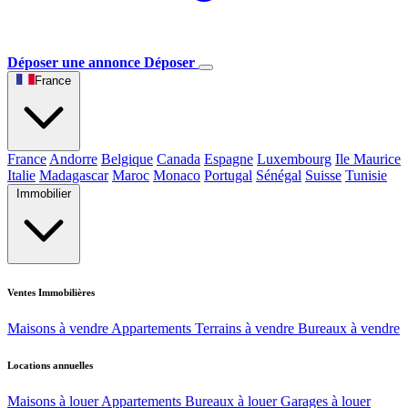
Déposer une annonce
Déposer
France
France
Andorre
Belgique
Canada
Espagne
Luxembourg
Ile Maurice
Italie
Madagascar
Maroc
Monaco
Portugal
Sénégal
Suisse
Tunisie
Immobilier
Ventes Immobilières
Maisons à vendre
Appartements
Terrains à vendre
Bureaux à vendre
Locations annuelles
Maisons à louer
Appartements
Bureaux à louer
Garages à louer