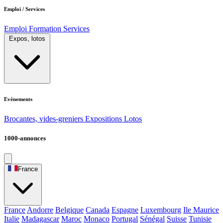
Emploi / Services
Emploi
Formation
Services
Expos, lotos
Evènements
Brocantes, vides-greniers
Expositions
Lotos
1000-annonces
France
France
Andorre
Belgique
Canada
Espagne
Luxembourg
Ile Maurice
Italie
Madagascar
Maroc
Monaco
Portugal
Sénégal
Suisse
Tunisie