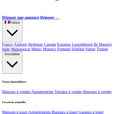
Déposer une annonce
Déposer
France
France
Andorre
Belgique
Canada
Espagne
Luxembourg
Ile Maurice
Italie
Madagascar
Maroc
Monaco
Portugal
Sénégal
Suisse
Tunisie
Immobilier
Ventes Immobilières
Maisons à vendre
Appartements
Terrains à vendre
Bureaux à vendre
Locations annuelles
Maisons à louer
Appartements
Bureaux à louer
Garages à louer