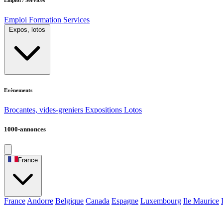
Emploi
Formation
Services
Expos, lotos
Evènements
Brocantes, vides-greniers
Expositions
Lotos
1000-annonces
France
France
Andorre
Belgique
Canada
Espagne
Luxembourg
Ile Maurice