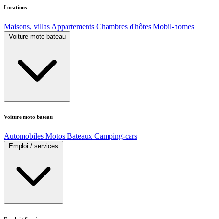
Locations
Maisons, villas
Appartements
Chambres d'hôtes
Mobil-homes
Voiture moto bateau
Voiture moto bateau
Automobiles
Motos
Bateaux
Camping-cars
Emploi / services
Emploi / Services