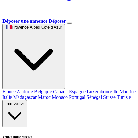
Déposer une annonce
Déposer
Provence Alpes Côte d'Azur
France
Andorre
Belgique
Canada
Espagne
Luxembourg
Ile Maurice
Italie
Madagascar
Maroc
Monaco
Portugal
Sénégal
Suisse
Tunisie
Immobilier
Ventes Immobilières