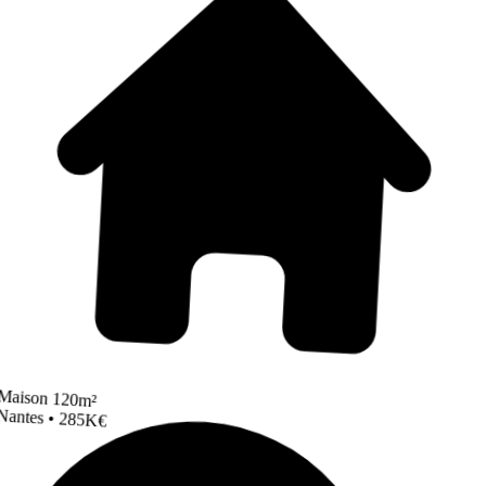
Maison 120m²
Nantes • 285K€