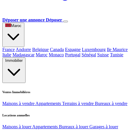
Déposer une annonce
Déposer
Maroc
France
Andorre
Belgique
Canada
Espagne
Luxembourg
Ile Maurice
Italie
Madagascar
Maroc
Monaco
Portugal
Sénégal
Suisse
Tunisie
Immobilier
Ventes Immobilières
Maisons à vendre
Appartements
Terrains à vendre
Bureaux à vendre
Locations annuelles
Maisons à louer
Appartements
Bureaux à louer
Garages à louer