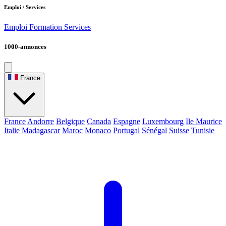
Emploi / Services
Emploi
Formation
Services
1000-annonces
France
France
Andorre
Belgique
Canada
Espagne
Luxembourg
Ile Maurice
Italie
Madagascar
Maroc
Monaco
Portugal
Sénégal
Suisse
Tunisie