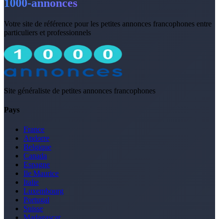
1000-annonces
Votre site de référence pour les petites annonces francophones entre
particuliers et professionnels
Site généraliste de petites annonces francophones
Pays
France
Andorre
Belgique
Canada
Espagne
Ile Maurice
Italie
Luxembourg
Portugal
Suisse
Madagascar