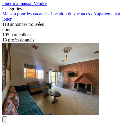
louer ma maison
Vendre
Catégories :
Maison pour les vacances
Location de vacances / Appartement à
louer
118
annonces trouvées
dont
105 particuliers
13 professionnels