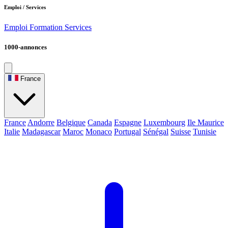
Emploi / Services
Emploi
Formation
Services
1000-annonces
France
France
Andorre
Belgique
Canada
Espagne
Luxembourg
Ile Maurice
Italie
Madagascar
Maroc
Monaco
Portugal
Sénégal
Suisse
Tunisie