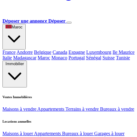
Déposer une annonce
Déposer
Maroc
France
Andorre
Belgique
Canada
Espagne
Luxembourg
Ile Maurice
Italie
Madagascar
Maroc
Monaco
Portugal
Sénégal
Suisse
Tunisie
Immobilier
Ventes Immobilières
Maisons à vendre
Appartements
Terrains à vendre
Bureaux à vendre
Locations annuelles
Maisons à louer
Appartements
Bureaux à louer
Garages à louer