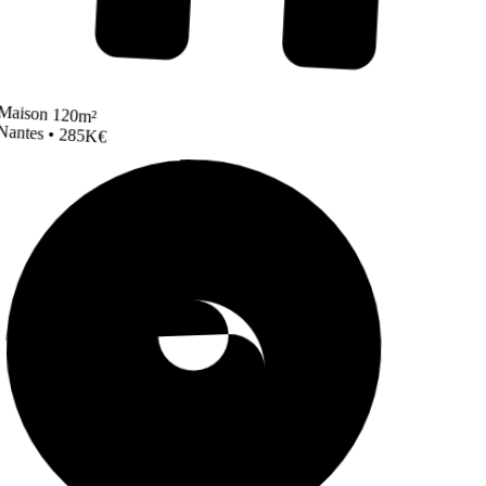
Maison 120m²
Nantes • 285K€