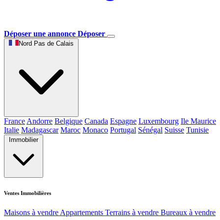
Déposer une annonce
Déposer
Nord Pas de Calais
France
Andorre
Belgique
Canada
Espagne
Luxembourg
Ile Maurice
Italie
Madagascar
Maroc
Monaco
Portugal
Sénégal
Suisse
Tunisie
Immobilier
Ventes Immobilières
Maisons à vendre
Appartements
Terrains à vendre
Bureaux à vendre