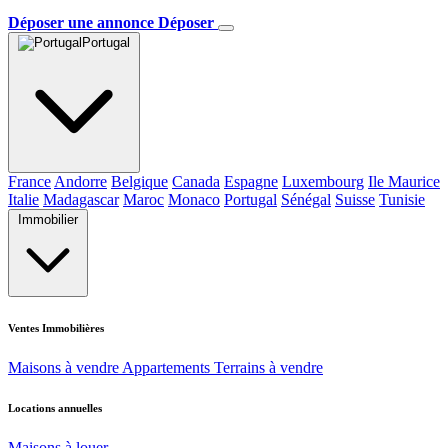
Déposer une annonce
Déposer
Portugal
France
Andorre
Belgique
Canada
Espagne
Luxembourg
Ile Maurice
Italie
Madagascar
Maroc
Monaco
Portugal
Sénégal
Suisse
Tunisie
Immobilier
Ventes Immobilières
Maisons à vendre
Appartements
Terrains à vendre
Locations annuelles
Maisons à louer