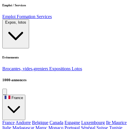
Emploi / Services
Emploi
Formation
Services
Expos, lotos
Evènements
Brocantes, vides-greniers
Expositions
Lotos
1000-annonces
France
France
Andorre
Belgique
Canada
Espagne
Luxembourg
Ile Maurice
Italie
Madagascar
Maroc
Monaco
Portugal
Sénégal
Suisse
Tunisie