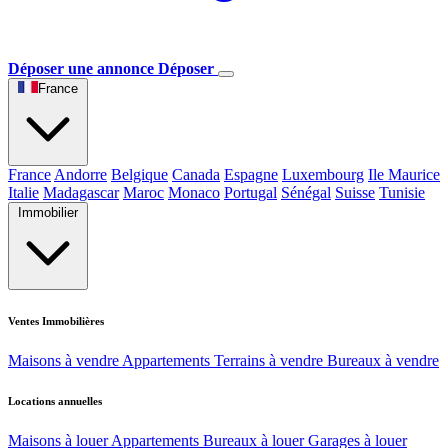
Déposer une annonce
Déposer
France
France
Andorre
Belgique
Canada
Espagne
Luxembourg
Ile Maurice
Italie
Madagascar
Maroc
Monaco
Portugal
Sénégal
Suisse
Tunisie
Immobilier
Ventes Immobilières
Maisons à vendre
Appartements
Terrains à vendre
Bureaux à vendre
Locations annuelles
Maisons à louer
Appartements
Bureaux à louer
Garages à louer