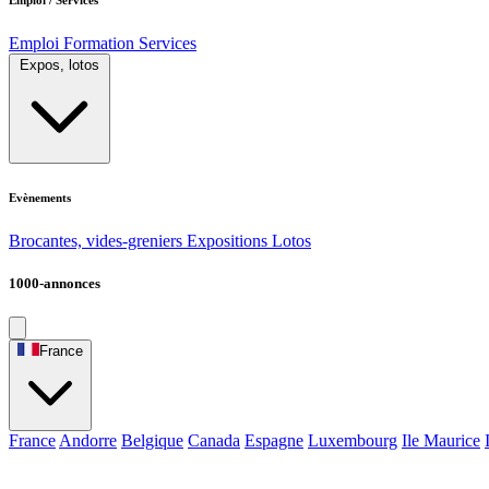
Emploi
Formation
Services
Expos, lotos
Evènements
Brocantes, vides-greniers
Expositions
Lotos
1000-annonces
France
France
Andorre
Belgique
Canada
Espagne
Luxembourg
Ile Maurice