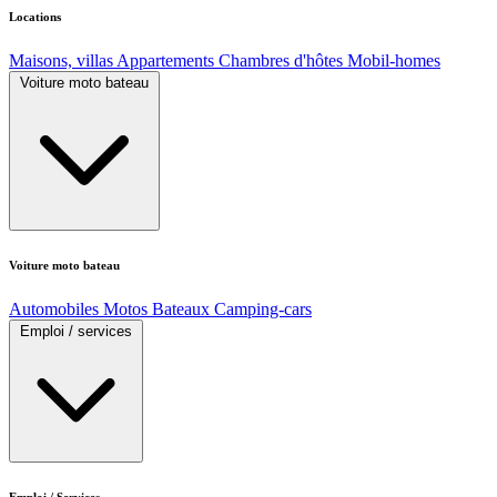
Locations
Maisons, villas
Appartements
Chambres d'hôtes
Mobil-homes
Voiture moto bateau
Voiture moto bateau
Automobiles
Motos
Bateaux
Camping-cars
Emploi / services
Emploi / Services