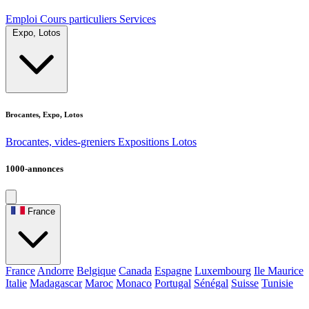
Emploi
Cours particuliers
Services
Expo, Lotos
Brocantes, Expo, Lotos
Brocantes, vides-greniers
Expositions
Lotos
1000-annonces
France
France
Andorre
Belgique
Canada
Espagne
Luxembourg
Ile Maurice
Italie
Madagascar
Maroc
Monaco
Portugal
Sénégal
Suisse
Tunisie