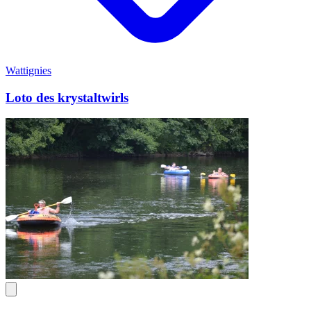
Wattignies
Loto des krystaltwirls