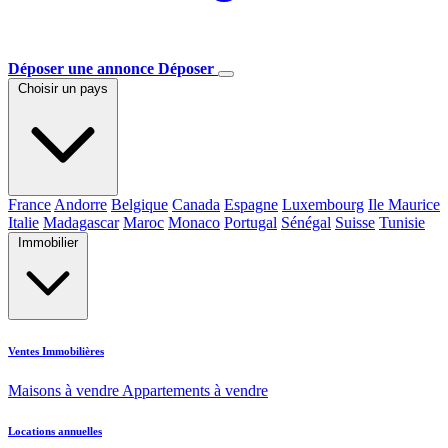
Déposer une annonce
Déposer
Choisir un pays
France
Andorre
Belgique
Canada
Espagne
Luxembourg
Ile Maurice
Italie
Madagascar
Maroc
Monaco
Portugal
Sénégal
Suisse
Tunisie
Immobilier
Ventes Immobilières
Maisons à vendre
Appartements à vendre
Locations annuelles