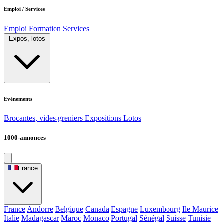
Emploi / Services
Emploi
Formation
Services
Expos, lotos
Evènements
Brocantes, vides-greniers
Expositions
Lotos
1000-annonces
France
France
Andorre
Belgique
Canada
Espagne
Luxembourg
Ile Maurice
Italie
Madagascar
Maroc
Monaco
Portugal
Sénégal
Suisse
Tunisie