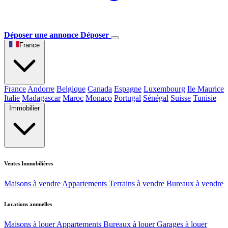
Déposer une annonce
Déposer
France
France
Andorre
Belgique
Canada
Espagne
Luxembourg
Ile Maurice
Italie
Madagascar
Maroc
Monaco
Portugal
Sénégal
Suisse
Tunisie
Immobilier
Ventes Immobilières
Maisons à vendre
Appartements
Terrains à vendre
Bureaux à vendre
Locations annuelles
Maisons à louer
Appartements
Bureaux à louer
Garages à louer