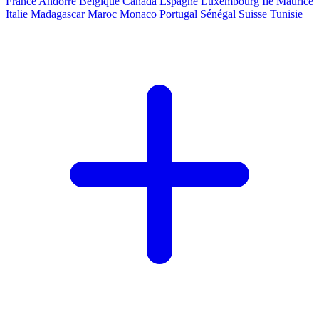
France
Andorre
Belgique
Canada
Espagne
Luxembourg
Ile Maurice
Italie
Madagascar
Maroc
Monaco
Portugal
Sénégal
Suisse
Tunisie