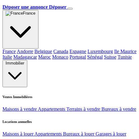
Déposer une annonce
Déposer
France
France
Andorre
Belgique
Canada
Espagne
Luxembourg
Ile Maurice
Italie
Madagascar
Maroc
Monaco
Portugal
Sénégal
Suisse
Tunisie
Immobilier
Ventes Immobilières
Maisons à vendre
Appartements
Terrains à vendre
Bureaux à vendre
Locations annuelles
Maisons à louer
Appartements
Bureaux à louer
Garages à louer